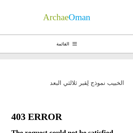
نتقل
لى
Archae
­Oman
لمحتوى
القائمة
الخبيب نموذج لِقبر ثلالثي البعد