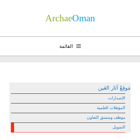
نتقل
لى
Archae
­Oman
لمحتوى
القائمة
مَوقِعْ آثار العَين
الإصدارات
المؤهلات العلمية
موظف ومنسق التعاون
التمويل