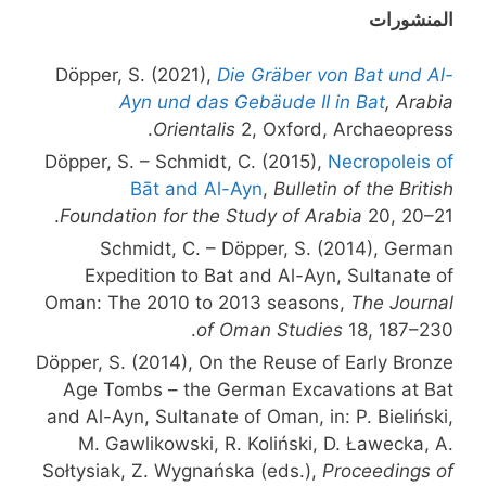
المنشورات
Döpper, S. (2021),
Die Gräber von Bat und Al-
Ayn und das Gebäude II in Bat
, Arabia
Orientalis
2, Oxford, Archaeopress.
Döpper, S. – Schmidt, C. (2015),
Necropoleis of
Bāt and Al-Ayn
,
Bulletin of the British
Foundation for the Study of Arabia
20, 20–21.
Schmidt, C. – Döpper, S. (2014), German
Expedition to Bat and Al-Ayn, Sultanate of
Oman: The 2010 to 2013 seasons,
The Journal
of Oman Studies
18, 187–230.
Döpper, S. (2014), On the Reuse of Early Bronze
Age Tombs – the German Excavations at Bat
and Al-Ayn, Sultanate of Oman, in: P. Bieliński,
M. Gawlikowski, R. Koliński, D. Ławecka, A.
Sołtysiak, Z. Wygnańska (eds.),
Proceedings of