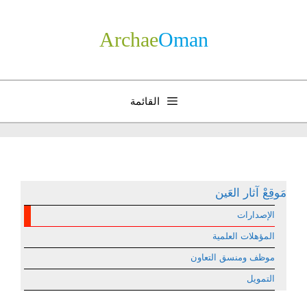
نتقل
لى
Archae
­Oman
لمحتوى
القائمة
مَوقِعْ آثار العَين
الإصدارات
المؤهلات العلمية
موظف ومنسق التعاون
التمويل