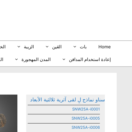
انتق
إل
المحتو
بيب
الزيبة
العَين
بات
Home
ري
المدن المهجورة
إعادة استخدام المدافن
سناو نماذج لِ لقى آثرية ثلالثية الأبعاد
SNW25A-i0001
SNW25A-i0005
SNW25A-i0006