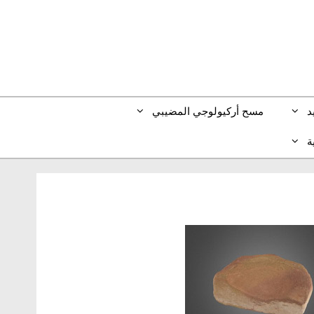
مسح أركيولوجي المضيبي
ط
ا
)
الإنجليزية
(
En
)
الألمانية
(
Deu