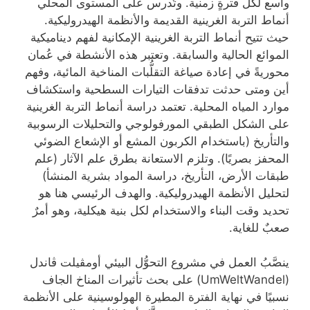
واسع لكل فترةٍ زمنية. وتُدرس على المستوى المحلي
أنماط التربة الغرينية القديمة والأنظمة الهيدروليكية.
حيث تتيح أنماط التربة الغرينية الإمكانية لفهم ديناميكية
الموائع الحالية والسابقة. وتعتبر هذه الأنشطة في عُمان
محوريةً في إعادة صياغة التقلُّبات المناخية المائية، وفهم
أين ومتى حدثت تدفقات التيارات السطحية واستكشاف
موارد المياه المحلية. تعتمد دراسة أنماط التربة الغرينية
على الشكل الطبقي المورفولوجي والتحليلات الرسوبية
والتأريخ (باستخدام الكربون المشع أو الإشعاع الضوئي
المحفز بصريًا). وتلزم الاستعانة بطرق علم الآثار (علم
طبقات الأرض، التأريخ، دراسة المواد بشرية المنشأ)
لتحليل الأنظمة الهيدروليكية. والهدف الرئيسي هنا هو
تحديد وقت البناء والاستخدام لكل بنية هيكلية، وهو أمرٌ
صعبٌ للغاية.
ينصَّبُ العمل في مشروع التحوُّل البيئي أومڤيلت ڤاندل
(UmWeltWandel) على بحث تأثيرات المناخ الجاف
نسبيًا في نهاية الفترة المطيرة الهولوسينية على الأنظمة