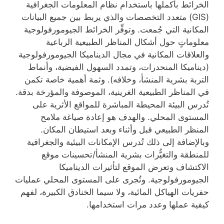
الخرائط بأكملها باستخدام نظام المعلومات الجغرافية
(GIS) متعدد التخصصات والذي يربط بين جميع البيانات
المكانية التي جُمعت. وتوفِّر الخرائط الجيومورفولوجية
معلوماتٍ حول أشكال المناظر الطبيعية الرباعية
والعلاقات المكانية في مجال الديناميكا الجيومورفولوجية
(ديناميكا المنحدرات، وتمدد السهول الفيضية، وأنماط
التربة بشرية المنشأ، وخلافه). وثمة أهمية خاصة تكمن
في المناظر الطبيعية الغرينية، الموصوفة والمؤرخة بدقة.
تُدرس البيئة المحيطة المباشرة للمواقع الأثرية على
المستوى المحلي. والهدف هو إعادة صياغة ملامح
المنظر الطبيعي قبل وأثناء وبعد استيطان المكان.
وبالإضافة إلى ذلك تُدرس الإمكانات البيئية والجغرافية
للمنطقة والتغيُّرات بشرية المنشأ/تحسينات موقع
الاكتشاف وتعرض الموقع لتأثيرات الديناميكا
الجيومورفولوجية. وتُجرى على المستوى المحلي عمليات
حفريات الهياكل المائية، ولا سيما الخنادق الكبيرة، لفهم
كيفية عملها وعدد مرات استخدامها.