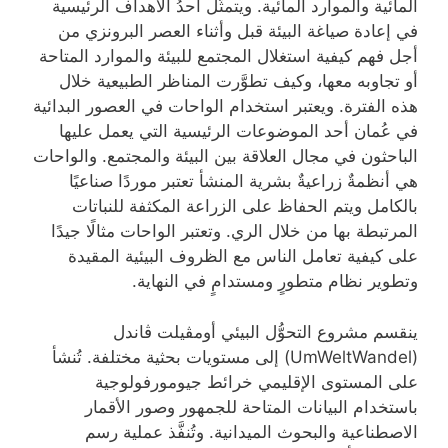
المائية والموارد المائية. ويتمثَّل أحدُ الأهداف الرئيسية
في إعادة صياغة البيئة قبل وأثناء العصر البرونزي من
أجل فهم كيفية استغلال المجتمع للبيئة والموارد المتاحة
أو تجاوبه معها، وكيف تطوَّرت المناظر الطبيعية خلال
هذه الفترة. ويعتبر استخدام الواحات في العصور البدائية
في عُمان أحد الموضوعات الرئيسية التي يعمل عليها
الباحثون في مجال العلاقة بين البيئة والمجتمع. والواحات
هي أنظمةٌ زراعيةٌ بشرية المنشأ تعتبر موردًا صناعيًا
بالكامل ويتم الحفاظ على الزراعة المكثفة للنباتات
المرتبطة بها من خلال الري. وتعتبر الواحات مثالًا جيدًا
على كيفية تعامل الناس مع الظروف البيئية المقيدة
وتطوير نظام متطورٍ ومستدامٍ في النهاية.
ينقسم مشروع التحوُّل البيئي أومڤيلت ڤاندل
(UmWeltWandel) إلى مستويات بحثية مختلفة. تُنشأ
على المستوى الإقليمي خرائط جيومورفولوجية
باستخدام البيانات المتاحة للجمهور وصور الأقمار
الاصطناعية والبحوث الميدانية. وتُنفَّذ عملية رسم