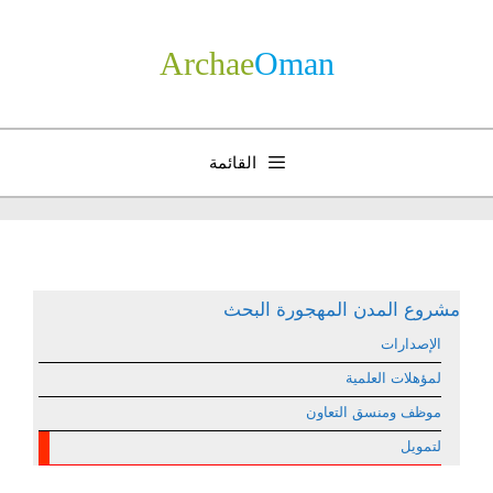
نتقل
لى
Archae
­Oman
لمحتوى
القائمة
مشروع المدن المهجورة البحث
الإصدارات
لمؤهلات العلمية
موظف ومنسق التعاون
لتمويل