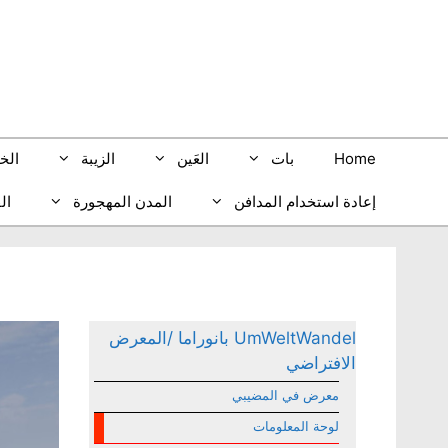
نتقل
لى
لمحتوى
Home
بات
العَين
الزيبة
الخ
إعادة استخدام المدافن
المدن المهجورة
ال
UmWeltWandel بانوراما /المعرض
الافتراضي
معرض في المضيبي
لوحة المعلومات