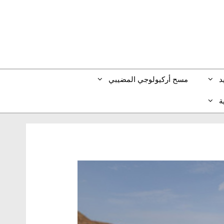
د
مسح أركيولوجي المضيبي
ة
En
(
الإنجليزية
)
Deu
(
الألمانية
)