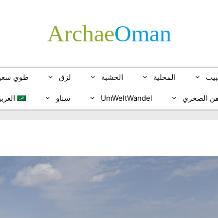
Archae
­Oman
بيب
المحلية
الخشبة
لزق
طوي سعي
فن الصخري
UmWeltWandel
سناو
العربي
glish
tsch