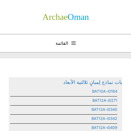
نتقل
لى
Archae
­Oman
لمحتوى
القائمة
بات نماذج لِمبانٍ ثلالثية الأبعاد
BAT10A-i0164
BAT12A-i0271
BAT12A-i0340
BAT12A-i0342
BAT12A-i0409