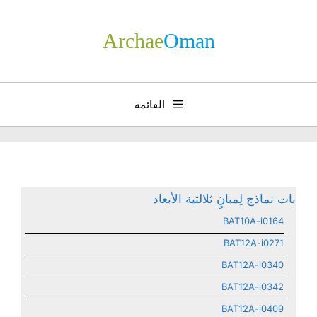
نتقل
لى
Archae
­Oman
لمحتوى
القائمة
بات نماذج لِمبانٍ ثلالثية الأبعاد
BAT10A-i0164
BAT12A-i0271
BAT12A-i0340
BAT12A-i0342
BAT12A-i0409