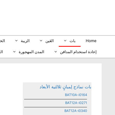
نتقل
لى
لمحتوى
Home
بات
العَين
الزيبة
الخ
إعادة استخدام المدافن
المدن المهجورة
ال
بات نماذج لِمبانٍ ثلالثية الأبعاد
BAT10A-i0164
BAT12A-i0271
BAT12A-i0340