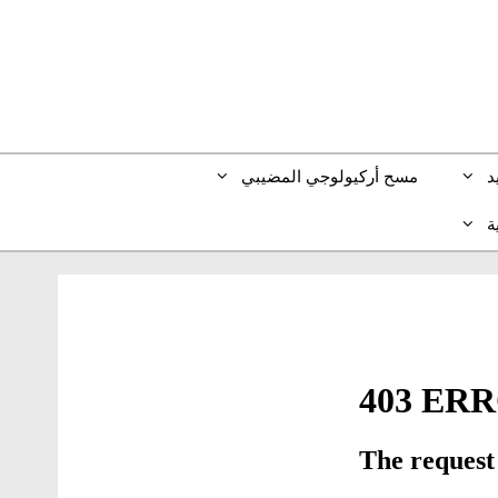
د
مسح أركيولوجي المضيبي
ة
En
(
الإنجليزية
)
Deu
(
الألمانية
)