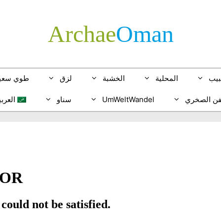
Archae
­Oman
بيب
المحلية
الخشبة
لزق
طوي سعي
فن الصخري
UmWeltWandel
سناو
العربي
glish
tsch