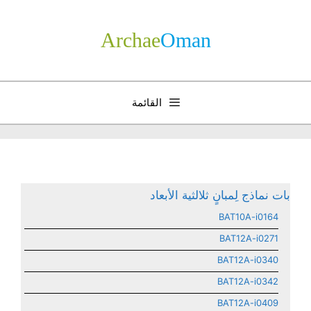
نتقل
لى
Archae
­Oman
لمحتوى
القائمة
بات نماذج لِمبانٍ ثلالثية الأبعاد
BAT10A-i0164
BAT12A-i0271
BAT12A-i0340
BAT12A-i0342
BAT12A-i0409