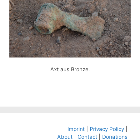
Axt aus Bronze.
Imprint
|
Privacy Policy
|
About
|
Contact
|
Donations