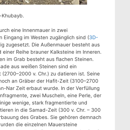
l-Khubayb.
rch eine Innenmauer in zwei
n Eingang im Westen zugänglich sind (
3D-
tig zugesetzt. Die Außenmauer besteht aus
einer Reihe brauner Kalksteine im Inneren.
den im Grab besteht aus flachen Steinen.
ade aus weißen Steinen sind ein
 (2700–2000 v. Chr.) zu datieren ist. Seine
noch an Gräber der Hafit-Zeit (3100–2700
n-Nar Zeit erbaut wurde. In der Verfüllung
nfragmente, zwei Muscheln, eine Perle, der
inige wenige, stark fragmentierte und
ieren in die Samad-Zeit (300 v. Chr. – 300
e Erbauung des Grabes. Sie gehören demnach
urden die einzelnen Mauersteine