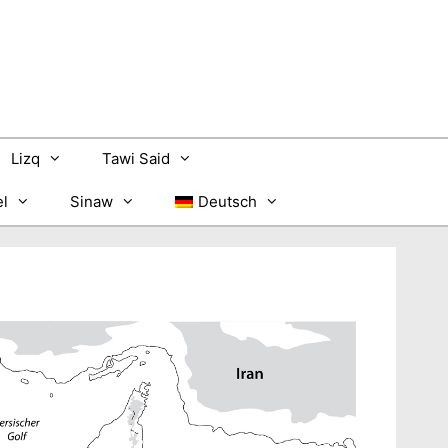
Lizq
Tawi Said
l
Sinaw
Deutsch