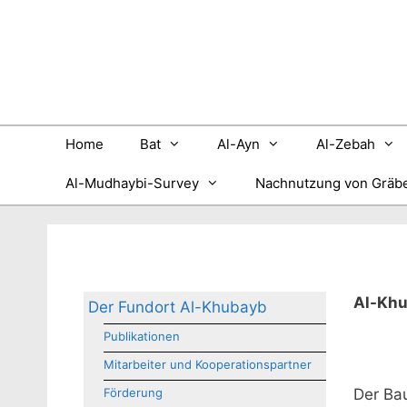
Zum
Inhalt
springen
Home
Bat
Al-Ayn
Al-Zebah
Al-Mudhaybi-Survey
Nachnutzung von Gräb
Al-Kh
Der Fundort Al-Khubayb
Publikationen
Mitarbeiter und Kooperationspartner
Förderung
Der Ba