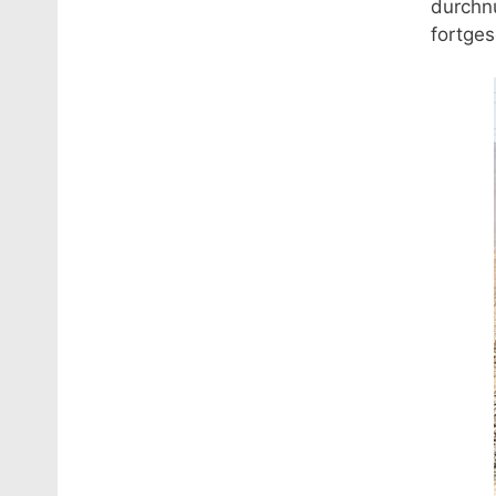
durchn
fortge