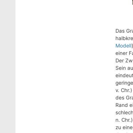
Das Gr
halbkr
Modell
einer F
Der Zwi
Sein a
eindeut
gering
v. Chr.
des Gr
Rand ei
schlec
n. Chr.
zu ein