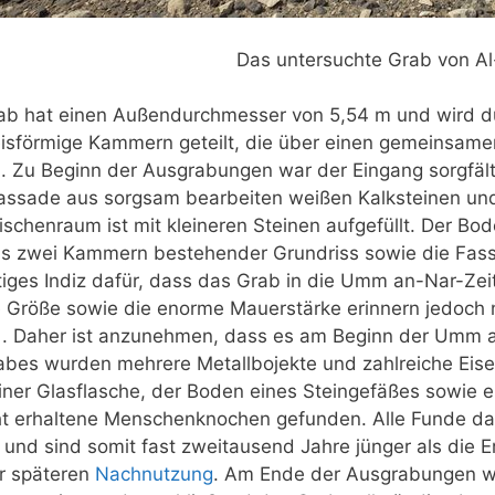
Das untersuchte Grab von A
ab hat einen Außendurchmesser von 5,54 m und wird du
eisförmige Kammern geteilt, die über einen gemeinsame
). Zu Beginn der Ausgrabungen war der Eingang sorgfäl
assade aus sorgsam bearbeiten weißen Kalksteinen und 
schenraum ist mit kleineren Steinen aufgefüllt. Der Bo
us zwei Kammern bestehender Grundriss sowie die Fass
iges Indiz dafür, dass das Grab in die Umm an-Nar-Zeit
e Größe sowie die enorme Mauerstärke erinnern jedoch 
) . Daher ist anzunehmen, dass es am Beginn der Umm a
abes wurden mehrere Metallbojekte und zahlreiche Eise
ner Glasflasche, der Boden eines Steingefäßes sowie e
ht erhaltene Menschenknochen gefunden. Alle Funde dat
) und sind somit fast zweitausend Jahre jünger als di
er späteren
Nachnutzung
. Am Ende der Ausgrabungen w