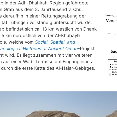
b in der Adh-Dhahirah-Region gefährdete
n Grab aus dem 3. Jahrtausend v. Chr.,
s daraufhin in einer Rettungsgrabung der
ität Tübingen vollständig untersucht wurde.
b befindet sich ca. 13 km westlich von Dhank
. 5 km nordöstlich von der Al-Khubayb
ole, welche vom
Social, Spatial, and
aeological Histories of Ancient Oman
-Projekt
ht wird. Es liegt zusammen mit vier weiteren
n auf einer Wadi-Terrasse am Eingang eines
durch die erste Kette des Al-Hajar-Gebirges.