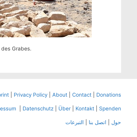
 des Grabes.
rint
|
Privacy Policy
|
About
|
Contact
|
Donations
ressum
|
Datenschutz
|
Über
|
Kontakt
|
Spenden
التبرعات
|
اتصل بنا
|
حول