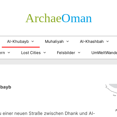
Archae
­Oman
Al-Khubayb
Muhaliyah
Al-Khashbah
ern
Lost Cities
Felsbilder
UmWeltWande
ubayb
u einer neuen Straße zwischen Dhank und Al-