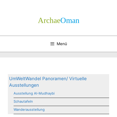
Zum
Inhalt
springen
Archae
­Oman
Menü
UmWeltWandel Panoramen/ Virtuelle
Ausstellungen
Ausstellung Al-Mudhaybi
Schautafeln
Wanderausstellung