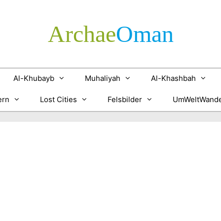
Archae
­Oman
Al-Khubayb
Muhaliyah
Al-Khashbah
ern
Lost Cities
Felsbilder
UmWeltWande