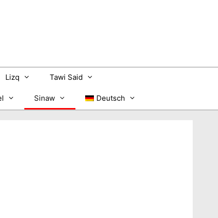
Lizq
Tawi Said
l
Sinaw
Deutsch